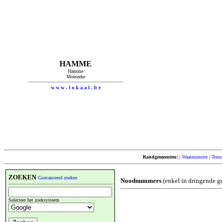
HAMME
Hamme
Moerzeke
w w w . l o k a a l . b e
Randgemeenten:
|
Waasmunster
|
Tems
ZOEKEN
Geavanceerd zoeken
Noodnummers
(enkel in dringende g
Selecteer het zoeksysteem