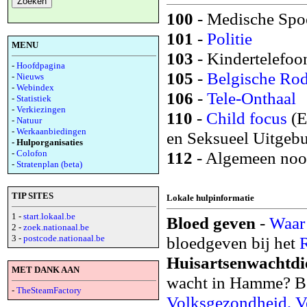
100
- Medische Spo
101
-
Politie
MENU
103
- Kindertelefoon
-
Hoofdpagina
105
-
Belgische Rod
-
Nieuws
-
Webindex
106
-
Tele-Onthaal
-
Statistiek
-
Verkiezingen
110
-
Child focus
(E
-
Natuur
-
Werkaanbiedingen
en Seksueel Uitgebu
- Hulporganisaties
-
Colofon
112
- Algemeen noo
-
Stratenplan (beta)
TIP SITES
Lokale hulpinformatie
1 -
start.lokaal.be
Bloed geven
-
Waar
2 -
zoek.nationaal.be
3 -
postcode.nationaal.be
bloedgeven bij het
R
Huisartsenwachtdi
MET DANK AAN
wacht in Hamme? Be
-
TheSteamFactory
Volksgezondheid, Ve