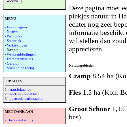
Deze pagina moet ee
plekjes natuur in H
MENU
echter nog zeer bepe
-
Hoofdpagina
informatie beschikt
-
Nieuws
-
Webindex
wil stellen dan zoud
-
Statistiek
-
Verkiezingen
appreciëren.
- Natuur
-
Werkaanbiedingen
-
Hulporganisaties
-
Colofon
Natuurgebieden
-
Stratenplan (beta)
Cramp
8,54 ha (Ko
TIP SITES
1 -
start.lokaal.be
Fles
1,5 ha (Kon. Be
2 -
zoek.nationaal.be
3 -
postcode.nationaal.be
Groot Schoor
1,15 
MET DANK AAN
bes)
-
TheSteamFactory