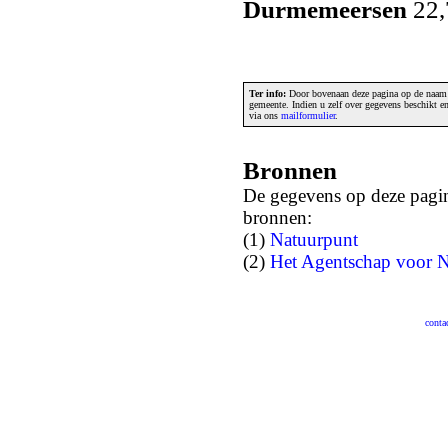
Durmemeersen
22,
Ter info:
Door bovenaan deze pagina op de naam v
gemeente. Indien u zelf over gegevens beschikt 
via ons
mailformulier
.
Bronnen
De gegevens op deze pagin
bronnen:
(1)
Natuurpunt
(2)
Het Agentschap voor N
conta