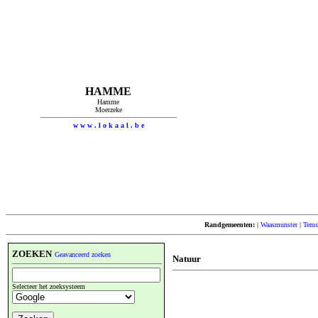
HAMME
Hamme
Moerzeke
w w w . l o k a a l . b e
Randgemeenten:
|
Waasmunster
|
Tems
ZOEKEN
Geavanceerd zoeken
Natuur
Selecteer het zoeksysteem