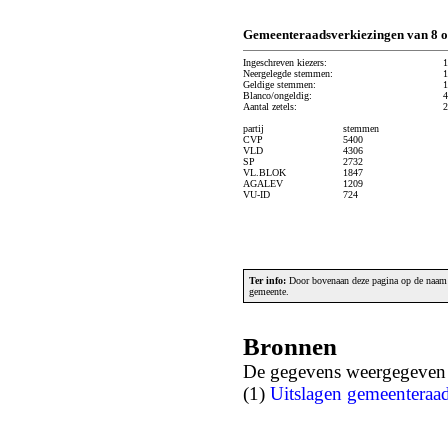
Gemeenteraadsverkiezingen van 8 o
Ingeschreven kiezers:
1
Neergelegde stemmen:
1
Geldige stemmen:
1
Blanco/ongeldig:
4
Aantal zetels:
2
partij
stemmen
CVP
5400
VLD
4306
SP
2732
VL.BLOK
1847
AGALEV
1209
VU-ID
724
Ter info:
Door bovenaan deze pagina op de naam v
gemeente.
Bronnen
De gegevens weergegeven o
(1)
Uitslagen gemeenteraa