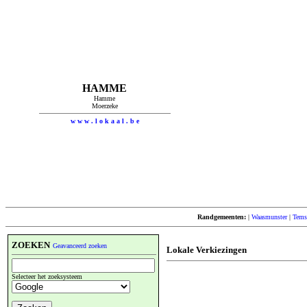
HAMME
Hamme
Moerzeke
w w w . l o k a a l . b e
Randgemeenten:
|
Waasmunster
|
Tems
ZOEKEN
Geavanceerd zoeken
Lokale Verkiezingen
Selecteer het zoeksysteem