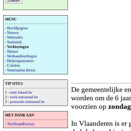
MENU
-
Hoofdpagina
-
Nieuws
-
Webindex
-
Statistiek
- Verkiezingen
-
Natuur
-
Werkaanbiedingen
-
Hulporganisaties
-
Colofon
-
Stratenplan (beta)
TIP SITES
De gemeentelijke en
1 -
start.lokaal.be
worden om de 6 jaar
2 -
zoek.nationaal.be
3 -
postcode.nationaal.be
voorzien op
zondag
MET DANK AAN
In Vlaanderen is er
-
TheSteamFactory