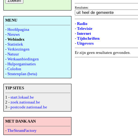
Resultaten:
MENU
-
Radio
-
Televisie
-
Hoofdpagina
-
Internet
-
Nieuws
-
Tijdschriften
- Webindex
-
Uitgevers
-
Statistiek
-
Verkiezingen
Er zijn geen resultaten gevonden.
-
Natuur
-
Werkaanbiedingen
-
Hulporganisaties
-
Colofon
-
Stratenplan (beta)
TIP SITES
1 -
start.lokaal.be
2 -
zoek.nationaal.be
3 -
postcode.nationaal.be
MET DANK AAN
-
TheSteamFactory