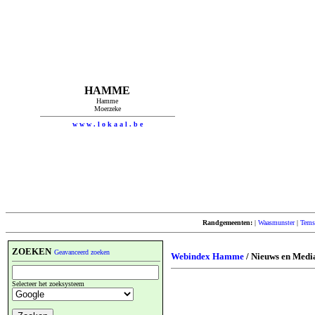
HAMME
Hamme
Moerzeke
w w w . l o k a a l . b e
Randgemeenten:
|
Waasmunster
|
Tems
ZOEKEN
Geavanceerd zoeken
Webindex Hamme
/ Nieuws en Medi
Selecteer het zoeksysteem