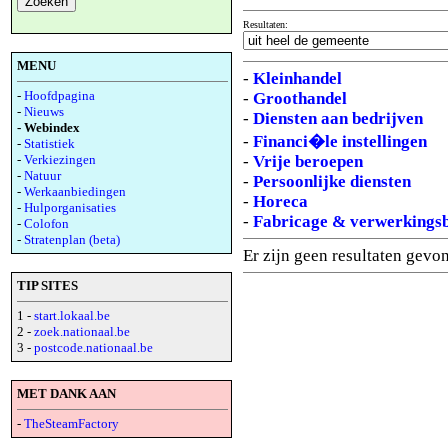
Resultaten:
MENU
-
Kleinhandel
-
Hoofdpagina
-
Groothandel
-
Nieuws
-
Diensten aan bedrijven
- Webindex
-
Financi�le instellingen
-
Statistiek
-
Vrije beroepen
-
Verkiezingen
-
Natuur
-
Persoonlijke diensten
-
Werkaanbiedingen
-
Horeca
-
Hulporganisaties
-
Fabricage & verwerkingsb
-
Colofon
-
Stratenplan (beta)
Er zijn geen resultaten gevo
TIP SITES
1 -
start.lokaal.be
2 -
zoek.nationaal.be
3 -
postcode.nationaal.be
MET DANK AAN
-
TheSteamFactory