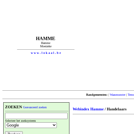
HAMME
Hamme
Moerzeke
w w w . l o k a a l . b e
Randgemeenten:
|
Waasmunster
|
Tems
ZOEKEN
Geavanceerd zoeken
Webindex Hamme
/ Handelaars
Selecteer het zoeksysteem