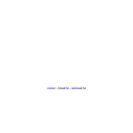
contact
-
lokaal.be
-
nationaal.be