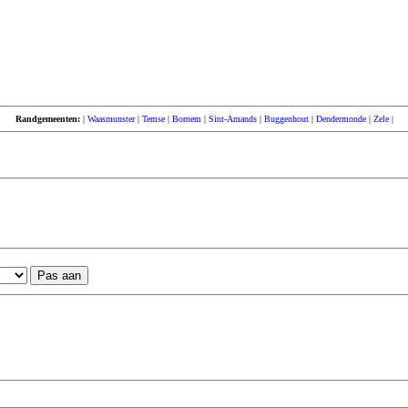
Randgemeenten:
|
Waasmunster
|
Temse
|
Bornem
|
Sint-Amands
|
Buggenhout
|
Dendermonde
|
Zele
|