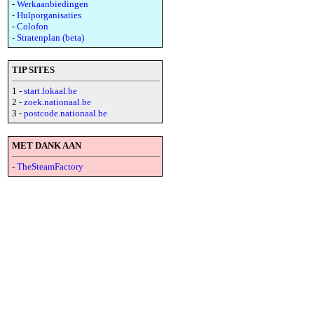
-
Werkaanbiedingen
-
Hulporganisaties
-
Colofon
-
Stratenplan (beta)
TIP SITES
1 -
start.lokaal.be
2 -
zoek.nationaal.be
3 -
postcode.nationaal.be
MET DANK AAN
-
TheSteamFactory