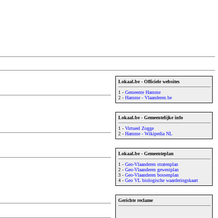
Lokaal.be - Officiele websites
1 -
Gemeente Hamme
2 -
Hamme - Vlaanderen.be
Lokaal.be - Gemeentelijke info
1 -
Virtueel Zogge
2 -
Hamme - Wikipedia NL
Lokaal.be - Gemeenteplan
1 -
Geo-Vlaanderen stratenplan
2 -
Geo-Vlaanderen gewestplan
3 -
Geo-Vlaanderen bossenplan
4 -
Geo VL biologische waarderingskaart
Gerichte reclame