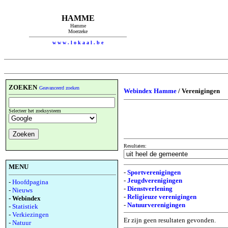
HAMME
Hamme
Moerzeke
w w w . l o k a a l . b e
ZOEKEN
Geavanceerd zoeken
Webindex Hamme
/ Verenigingen
Selecteer het zoeksysteem
Resultaten:
MENU
-
Sportverenigingen
-
Jeugdverenigingen
-
Hoofdpagina
-
Dienstverlening
-
Nieuws
-
Religieuze verenigingen
- Webindex
-
Natuurverenigingen
-
Statistiek
-
Verkiezingen
Er zijn geen resultaten gevonden.
-
Natuur